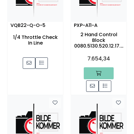
Annet
VQB22-Q-O-5
PXP-A11-A
2 Hand Control
1/4 Throttle Check
Block
In Line
0080.5130.520.12.17.0
066
7.654,34