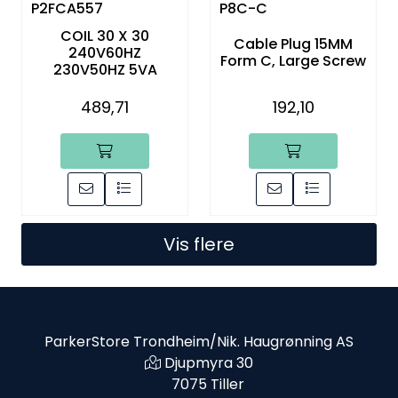
P2FCA557
P8C-C
COIL 30 X 30
Cable Plug 15MM
240V60HZ
Form C, Large Screw
230V50HZ 5VA
489,71
192,10
Vis flere
ParkerStore Trondheim/Nik. Haugrønning AS
Djupmyra 30
7075 Tiller