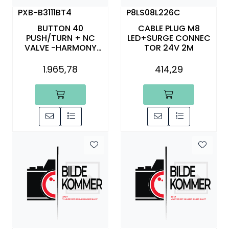
PXB-B3111BT4
P8LS08L226C
BUTTON 40
CABLE PLUG M8
PUSH/TURN + NC
LED+SURGE CONNEC
VALVE -HARMONY
TOR 24V 2M
HEAD
1.965,78
414,29