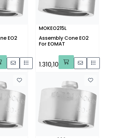
MOKEO215L
ne EO2
Assembly Cone EO2
For EOMAT
1.310,10