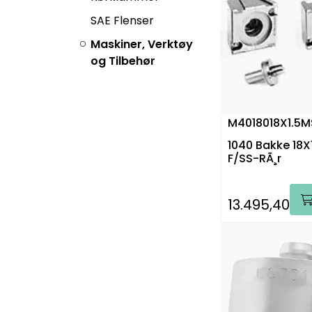
SAE Flenser
Maskiner, Verktøy
og Tilbehør
M4018018X1.5M
1040 Bakke 18
F/SS-RÃ¸r
13.495,40