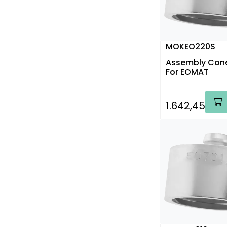
MOKEO220S
Assembly Con
For EOMAT
1.642,45