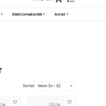
ne krav.
0
Elektromekanikk
Annet
Infosenter
Favoritter
Logg inn
r
Sorter