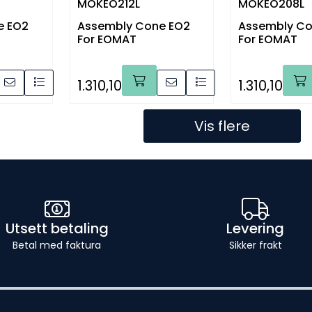
MOKEO212L
MOKEO208L
e EO2
Assembly Cone EO2
Assembly Co
For EOMAT
For EOMAT
1.310,10
1.310,10
Vis flere
Utsett betaling
Levering
Betal med faktura
Sikker frakt