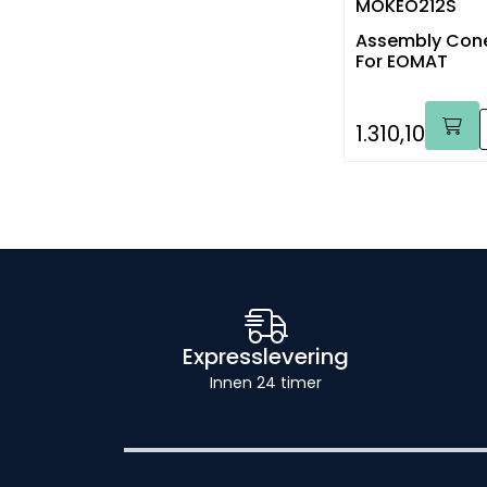
MOKEO212S
Assembly Con
For EOMAT
1.310,10
Expresslevering
Innen 24 timer