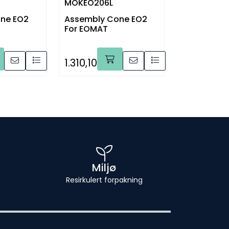
MOKEO206L
ne EO2
Assembly Cone EO2
For EOMAT
1.310,10
Miljø
Resirkulert forpakning