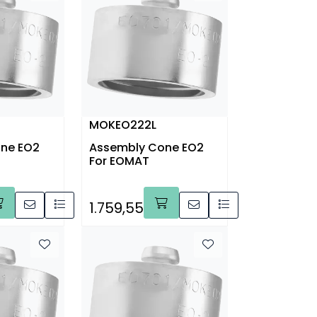
MOKEO222L
ne EO2
Assembly Cone EO2
For EOMAT
1.759,55