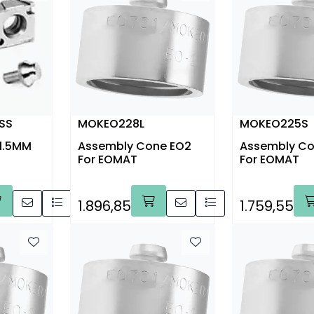
SS
MOKEO228L
MOKEO225S
X1.5MM
Assembly Cone EO2
Assembly Co
For EOMAT
For EOMAT
1.896,85
1.759,55