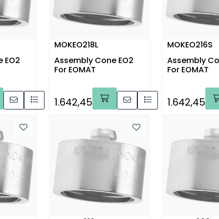
MOKEO218L
MOKEO216S
e EO2
Assembly Cone EO2
Assembly Co
For EOMAT
For EOMAT
1.642,45
1.642,45