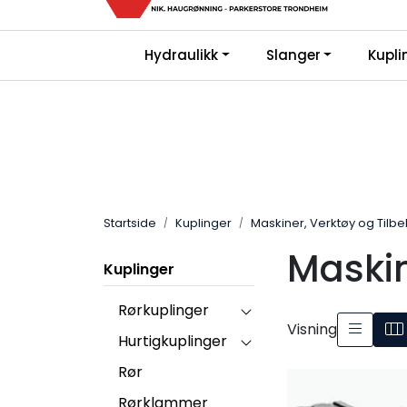
Skip to main content
Kjø
|
|
Hydraulikk
Slanger
Kupli
Bli Kunde
FAQ
Gi oss en vurderin
Startside
Kuplinger
Maskiner, Verktøy og Tilb
Maskin
Kuplinger
Rørkuplinger
Visning
Hurtigkuplinger
Rør
Rørklammer