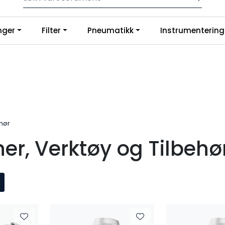
p slanger og fittings hos oss, så tilpasser og monterer vi etter di
nger
Filter
Pneumatikk
Instrumentering
g på Google
ehør
er, Verktøy og Tilbehø