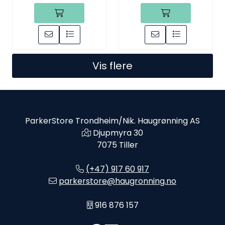
Vis flere
ParkerStore Trondheim/Nik. Haugrønning AS
Djupmyra 30
7075 Tiller
(+47) 917 60 917
parkerstore@haugronning.no
916 876 157