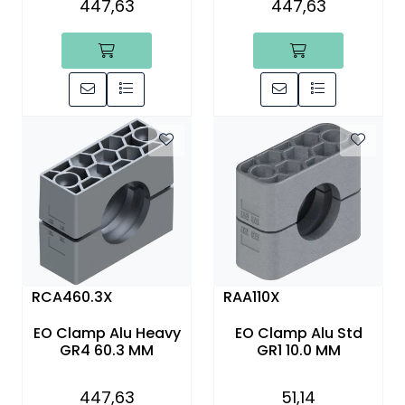
447,63
447,63
RCA460.3X
RAA110X
EO Clamp Alu Heavy
EO Clamp Alu Std
GR4 60.3 MM
GR1 10.0 MM
447,63
51,14