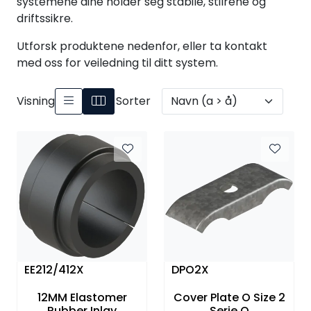
systemene dine holder seg stabile, stilrene og
Annet
driftssikre.
Utforsk produktene nedenfor, eller ta kontakt
med oss for veiledning til ditt system.
Visning
Sorter
EE212/412X
DPO2X
12MM Elastomer
Cover Plate O Size 2
Rubber Inlay
Serie O