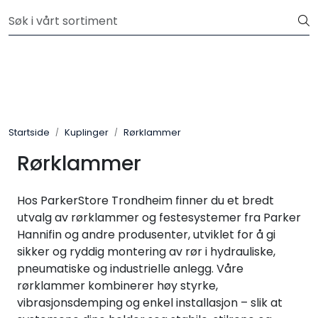
Skip to main content
Kjøp slanger og fittings hos oss, så tilpasser og monterer vi
etter dine krav.
Hydraulikk
Slanger
Startside
Kuplinger
Rørklammer
Kuplinger
Rørklammer
Filter
Hos ParkerStore Trondheim finner du et bredt
Pneumatikk
utvalg av rørklammer og festesystemer fra Parker
Hannifin og andre produsenter, utviklet for å gi
sikker og ryddig montering av rør i hydrauliske,
Instrumentering
pneumatiske og industrielle anlegg. Våre
rørklammer kombinerer høy styrke,
Elektromekanikk
vibrasjonsdemping og enkel installasjon – slik at