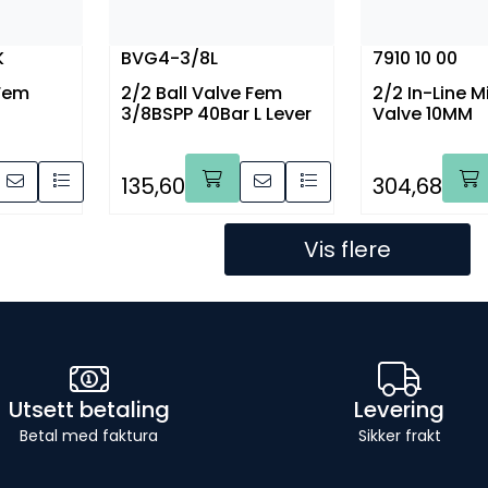
K
BVG4-3/8L
7910 10 00
 Fem
2/2 Ball Valve Fem
2/2 In-Line Mi
3/8BSPP 40Bar L Lever
Valve 10MM
135,60
304,68
Vis flere
Utsett betaling
Levering
Betal med faktura
Sikker frakt