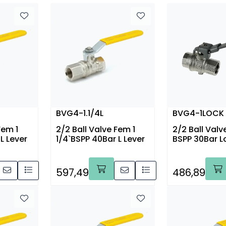
BVG4-1.1/4L
BVG4-1LOCK
Fem 1
2/2 Ball Valve Fem 1
2/2 Ball Valv
L Lever
1/4`BSPP 40Bar L Lever
BSPP 30Bar L
597,49
486,89