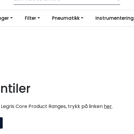
p slanger og fittings hos oss, så tilpasser og monterer vi etter di
nger
Filter
Pneumatikk
Instrumentering
g på Google
ntiler
Legris Core Product Ranges, trykk på linken
her
.