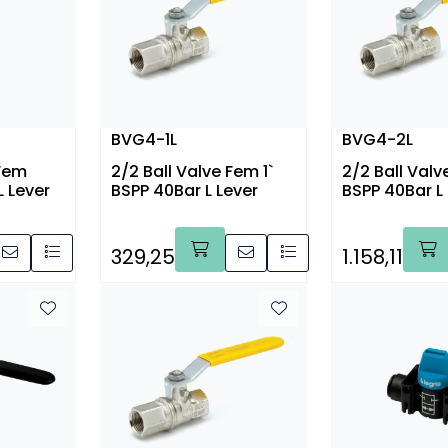
BVG4-1L
BVG4-2L
 Fem
2/2 Ball Valve Fem 1`
2/2 Ball Valv
L Lever
BSPP 40Bar L Lever
BSPP 40Bar L
329,25
1.158,11