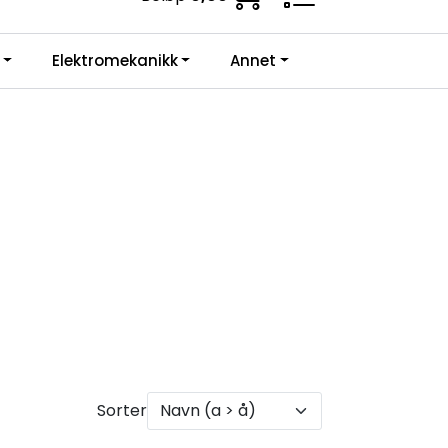
ne krav.
0
Elektromekanikk
Annet
Infosenter
Favoritter
Logg inn
Sorter