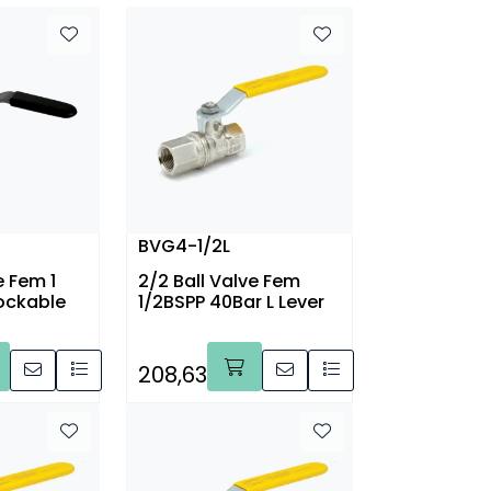
BVG4-1/2L
e Fem 1
2/2 Ball Valve Fem
ockable
1/2BSPP 40Bar L Lever
208,63