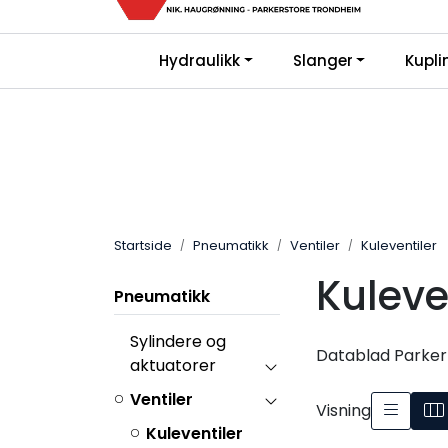
Skip to main content
Kjø
|
|
Hydraulikk
Slanger
Kupli
Bli Kunde
FAQ
Gi oss en vurderin
Startside
Pneumatikk
Ventiler
Kuleventiler
Kuleve
Pneumatikk
Sylindere og
Datablad Parker 
aktuatorer
Ventiler
Visning
Kuleventiler