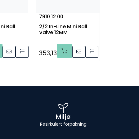
7910 12 00
ni Ball
2/2 In-Line Mini Ball
Valve 12MM
353,13
Miljø
Resirkulert forpakning