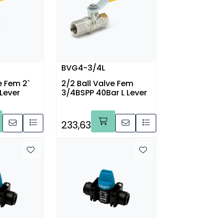
BVG4-3/4L
e Fem 2`
2/2 Ball Valve Fem
 Lever
3/4BSPP 40Bar L Lever
233,63