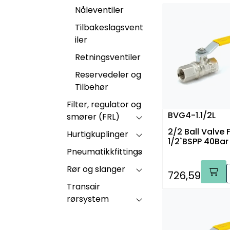
Nåleventiler
Tilbakeslagsvent
iler
Retningsventiler
Reservedeler og
Tilbehør
Filter, regulator og
BVG4-1.1/2L
smører (FRL)
2/2 Ball Valve 
Hurtigkuplinger
1/2`BSPP 40Bar 
Pneumatikkfittings
Rør og slanger
726,59
Transair
rørsystem