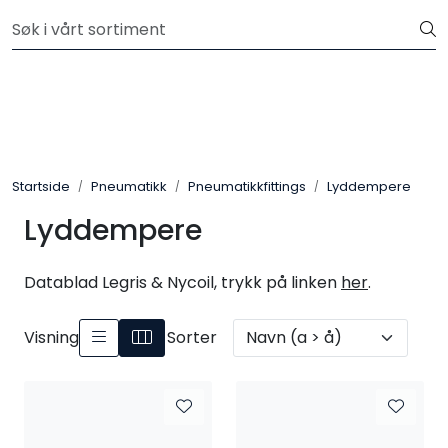
Skip to main content
Kjøp slanger og fittings hos oss, så tilpasser og monterer vi
etter dine krav.
Hydraulikk
Slanger
Startside
Pneumatikk
Pneumatikkfittings
Lyddempere
Kuplinger
Lyddempere
Filter
Datablad Legris & Nycoil, trykk på linken
her
.
Pneumatikk
Visning
Sorter
Instrumentering
Elektromekanikk