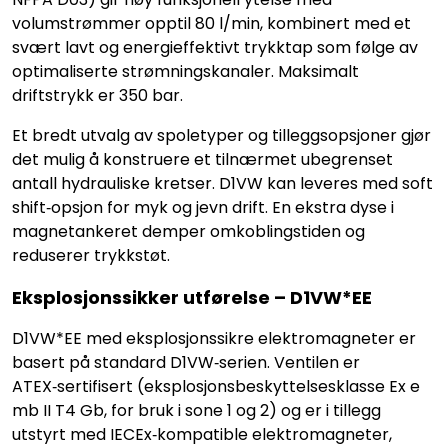
volumstrømmer opptil 80 l/min, kombinert med et
svært lavt og energieffektivt trykktap som følge av
optimaliserte strømningskanaler. Maksimalt
driftstrykk er 350 bar.
Et bredt utvalg av spoletyper og tilleggsopsjoner gjør
det mulig å konstruere et tilnærmet ubegrenset
antall hydrauliske kretser. D1VW kan leveres med soft
shift‑opsjon for myk og jevn drift. En ekstra dyse i
magnetankeret demper omkoblingstiden og
reduserer trykkstøt.
Eksplosjonssikker utførelse – D1VW*EE
D1VW*EE med eksplosjonssikre elektromagneter er
basert på standard D1VW‑serien. Ventilen er
ATEX‑sertifisert (eksplosjonsbeskyttelsesklasse Ex e
mb II T4 Gb, for bruk i sone 1 og 2) og er i tillegg
utstyrt med IECEx‑kompatible elektromagneter,