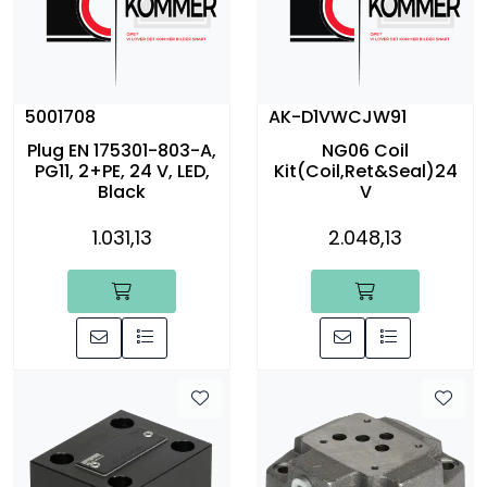
5001708
AK-D1VWCJW91
Plug EN 175301-803-A,
NG06 Coil
PG11, 2+PE, 24 V, LED,
Kit(Coil,Ret&Seal)24
Black
V
1.031,13
2.048,13