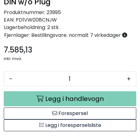
DIN w/o Plug
Produktnummer:
23995
EAN:
PD1VW008CNJW
Lagerbeholdning:
2 stk.
Fjernlager: Bestillingsvare. normalt 7 virkedager
7.585,13
inkl. mva.
-
+
Legg i handlevogn
Forespørsel
Legg i forespørselsliste