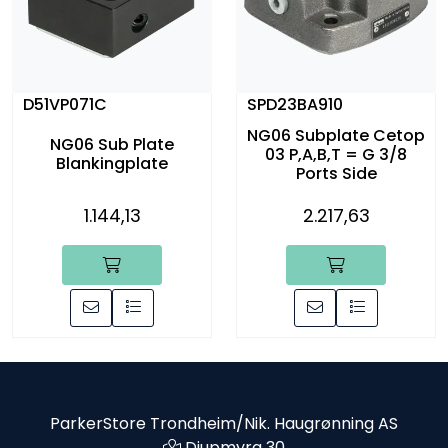
D51VP071C
SPD23BA910
NG06 Subplate Cetop
NG06 Sub Plate
03 P,A,B,T = G 3/8
Blankingplate
Ports Side
1.144,13
2.217,63
ParkerStore Trondheim/Nik. Haugrønning AS
Djupmyra 30