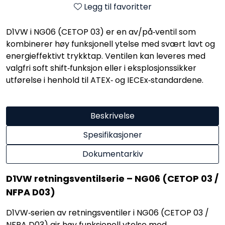
Legg til favoritter
D1VW i NG06 (CETOP 03) er en av/på‑ventil som
kombinerer høy funksjonell ytelse med svært lavt og
energieffektivt trykktap. Ventilen kan leveres med
valgfri soft shift‑funksjon eller i eksplosjonssikker
utførelse i henhold til ATEX‑ og IECEx‑standardene.
Beskrivelse
Spesifikasjoner
Dokumentarkiv
D1VW retningsventilserie – NG06 (CETOP 03 /
NFPA D03)
D1VW‑serien av retningsventiler i NG06 (CETOP 03 /
NFPA D03) gir høy funksjonell ytelse med