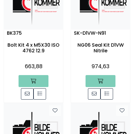
BK375
SK-D1VW-N91
Bolt Kit 4 x M5X30 ISO
NG06 Seal Kit D1VW
4762 12.9
Nitrile
663,88
974,63