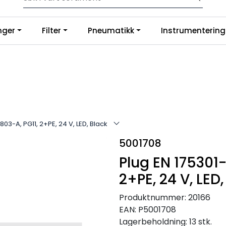
p slanger og fittings hos oss, så tilpasser og monterer vi etter di
nger
Filter
Pneumatikk
Instrumentering
g på Google
803-A, PG11, 2+PE, 24 V, LED, Black
5001708
Plug EN 175301-
2+PE, 24 V, LED,
Produktnummer:
20166
EAN:
P5001708
Lagerbeholdning:
13 stk.