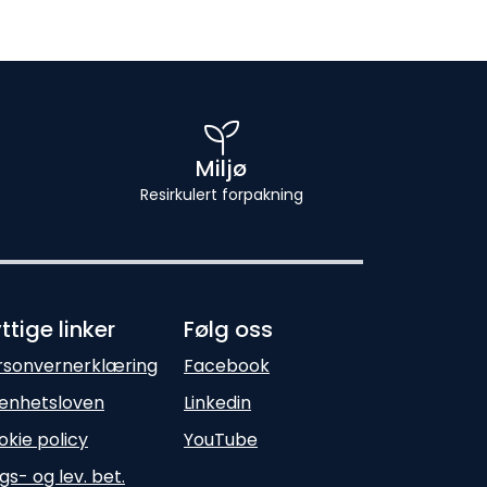
Miljø
Resirkulert forpakning
ttige linker
Følg oss
rsonvernerklæring
Facebook
enhetsloven
Linkedin
okie policy
YouTube
gs- og lev. bet.