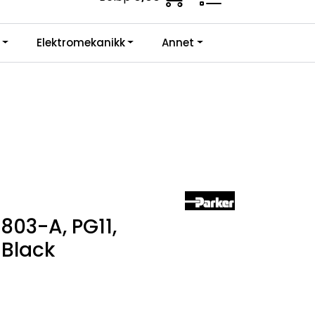
ne krav.
0
Elektromekanikk
Annet
Infosenter
Favoritter
Logg inn
803-A, PG11,
 Black