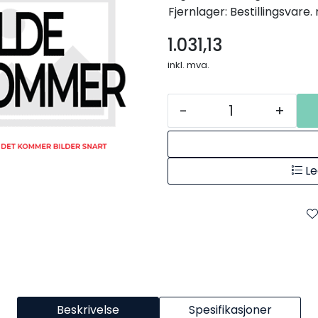
Fjernlager: Bestillingsvare
1.031,13
inkl. mva.
-
+
Le
Beskrivelse
Spesifikasjoner