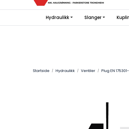
Skip to main content
Kjø
|
|
Hydraulikk
Slanger
Kupli
Bli Kunde
FAQ
Gi oss en vurderin
Startside
Hydraulikk
Ventiler
Plug EN 175301-