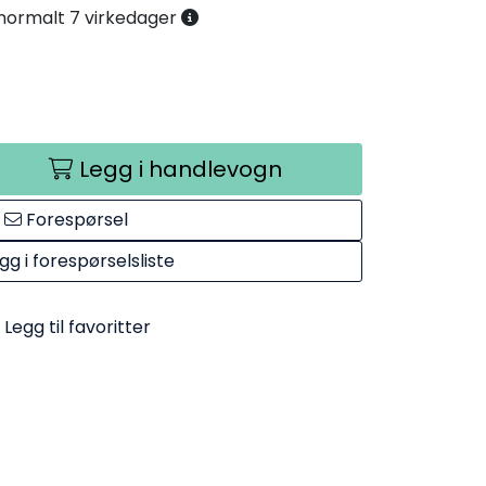
. normalt 7 virkedager
Legg i handlevogn
Forespørsel
gg i forespørselsliste
Legg til favoritter