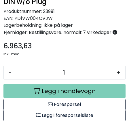
DIN w/o Plug
Produktnummer:
23991
EAN:
PD1VW004CVJW
Lagerbeholdning:
Ikke på lager
Fjernlager: Bestillingsvare. normalt 7 virkedager
6.963,63
inkl. mva.
-
+
Legg i handlevogn
Forespørsel
Legg i forespørselsliste