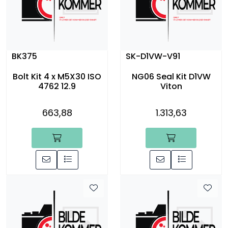
BK375
SK-D1VW-V91
Bolt Kit 4 x M5X30 ISO
NG06 Seal Kit D1VW
4762 12.9
Viton
663,88
1.313,63