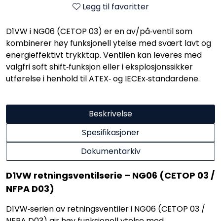
Legg til favoritter
D1VW i NG06 (CETOP 03) er en av/på‑ventil som
kombinerer høy funksjonell ytelse med svært lavt og
energieffektivt trykktap. Ventilen kan leveres med
valgfri soft shift‑funksjon eller i eksplosjonssikker
utførelse i henhold til ATEX‑ og IECEx‑standardene.
Beskrivelse
Spesifikasjoner
Dokumentarkiv
D1VW retningsventilserie – NG06 (CETOP 03 /
NFPA D03)
D1VW‑serien av retningsventiler i NG06 (CETOP 03 /
NFPA D03) gir høy funksjonell ytelse med