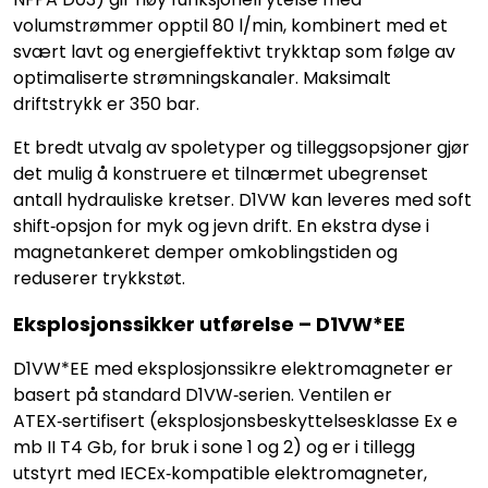
volumstrømmer opptil 80 l/min, kombinert med et
svært lavt og energieffektivt trykktap som følge av
optimaliserte strømningskanaler. Maksimalt
driftstrykk er 350 bar.
Et bredt utvalg av spoletyper og tilleggsopsjoner gjør
det mulig å konstruere et tilnærmet ubegrenset
antall hydrauliske kretser. D1VW kan leveres med soft
shift‑opsjon for myk og jevn drift. En ekstra dyse i
magnetankeret demper omkoblingstiden og
reduserer trykkstøt.
Eksplosjonssikker utførelse – D1VW*EE
D1VW*EE med eksplosjonssikre elektromagneter er
basert på standard D1VW‑serien. Ventilen er
ATEX‑sertifisert (eksplosjonsbeskyttelsesklasse Ex e
mb II T4 Gb, for bruk i sone 1 og 2) og er i tillegg
utstyrt med IECEx‑kompatible elektromagneter,