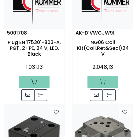
5001708
AK-D1VWCJW91
Plug EN 175301-803-A,
NG06 Coil
PG11, 2+PE, 24 V, LED,
Kit(Coil,Ret&Seal)24
Black
V
1.031,13
2.048,13