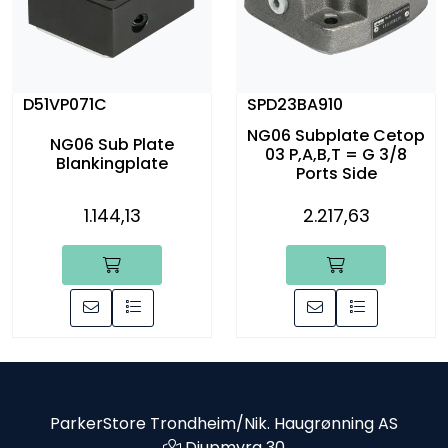
D51VP071C
SPD23BA910
NG06 Subplate Cetop
NG06 Sub Plate
03 P,A,B,T = G 3/8
Blankingplate
Ports Side
1.144,13
2.217,63
ParkerStore Trondheim/Nik. Haugrønning AS
Djupmyra 30