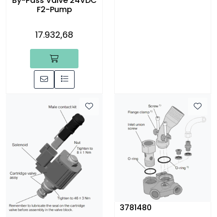
By-Pass Valve 24VDC
F2-Pump
17.932,68
3781480