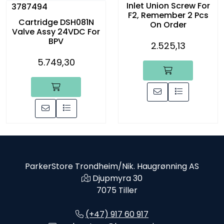
Inlet Union Screw For
3787494
F2, Remember 2 Pcs
Cartridge DSH081N
On Order
Valve Assy 24VDC For
BPV
2.525,13
5.749,30
ParkerStore Trondheim/Nik. Haugrønning AS
Djupmyra 30
7075 Tiller
(+47) 917 60 917