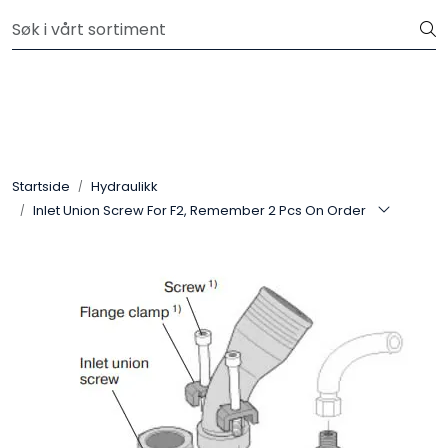
Skip to main content
Kjøp slanger og fittings hos oss, så tilpasser og monterer vi
etter dine krav.
Hydraulikk
Slanger
Startside
Hydraulikk
Kuplinger
Inlet Union Screw For F2, Remember 2 Pcs On Order
Filter
Pneumatikk
Instrumentering
Elektromekanikk