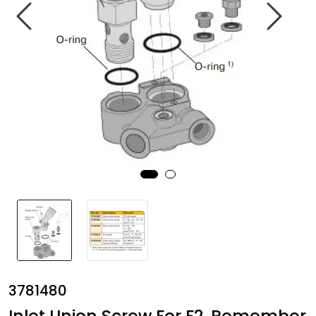
Annet
3781480
Inlet Union Screw For F2, Remember