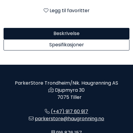
Legg til favoritter
Beskrivelse
Spesifikasjoner
ParkerStore Trondheim/Nik. Haugrønning AS
Djupmyra 30
7075 Tiller
(+47) 917 60 917
parkerstore@haugronning.no
916 876 157