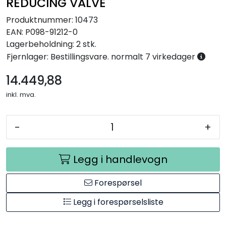
REDUCING VALVE
Produktnummer:
10473
EAN:
P098-91212-0
Lagerbeholdning:
2 stk.
Fjernlager: Bestillingsvare. normalt 7 virkedager
14.449,88
inkl. mva.
-
+
Legg i handlevogn
Forespørsel
Legg i forespørselsliste