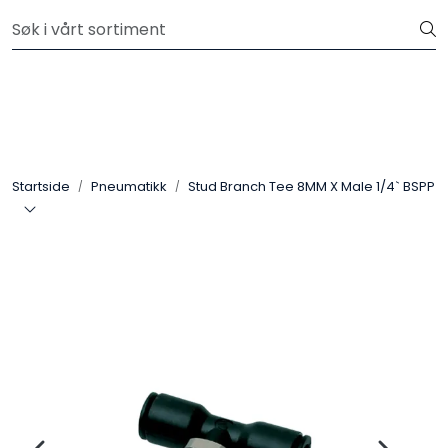
Skip to main content
Kjøp slanger og fittings hos oss, så tilpasser og monterer vi
etter dine krav.
Hydraulikk
Slanger
Startside
Pneumatikk
Stud Branch Tee 8MM X Male 1/4` BSPP
Kuplinger
Filter
Pneumatikk
Instrumentering
Elektromekanikk