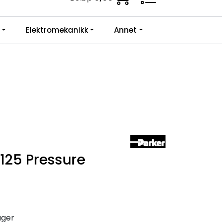
ne krav.
0
Elektromekanikk
Annet
Infosenter
Favoritter
Logg inn
25 Pressure
ager