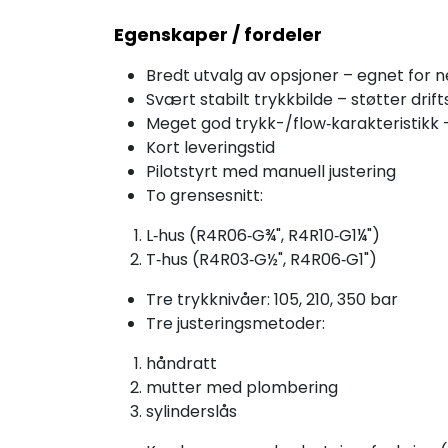
Egenskaper / fordeler
Bredt utvalg av opsjoner – egnet for n
Svært stabilt trykkbilde – støtter drif
Meget god trykk-/flow‑karakteristikk – 
Kort leveringstid
Pilotstyrt med manuell justering
To grensesnitt:
L‑hus (R4R06‑G¾", R4R10‑G1¼")
T‑hus (R4R03‑G½", R4R06‑G1")
Tre trykknivåer: 105, 210, 350 bar
Tre justeringsmetoder:
håndratt
mutter med plombering
sylinderslås