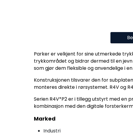
Be
Parker er velkjent for sine utmerkede tryk
trykkområdet og bidrar dermed til en jevn og
som gjør dem fleksible og anvendelige i en
Konstruksjonen tilsvarer den for subplate­
monteres direkte i rørsystemet. R4V og R4V
Serien R4V*P2 er i tillegg utstyrt med en
kombinasjon med den digitale forsterke
Marked
Industri