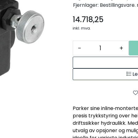
Fjernlager: Bestillingsvare
14.718,25
inkl. mva.
-
+
Le
Parker sine inline‑monterte
presis trykkstyring over h
driftssikker hydraulikk. Med
utvalg av opsjoner og mulig
ideelle for varierte indust