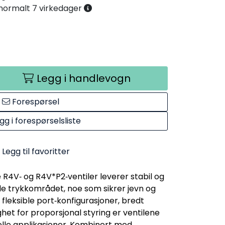
. normalt 7 virkedager
Legg i handlevogn
Forespørsel
gg i forespørselsliste
Legg til favoritter
 R4V‑ og R4V*P2‑ventiler leverer stabil og
ele trykkområdet, noe som sikrer jevn og
 fleksible port‑konfigurasjoner, bredt
het for proporsjonal styring er ventilene
rielle applikasjoner. Kombinert med