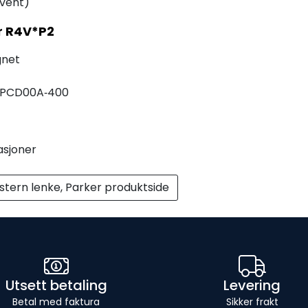
(vent)
r R4V*P2
gnet
n PCD00A‑400
asjoner
stern lenke, Parker produktside
Utsett betaling
Levering
Betal med faktura
Sikker frakt