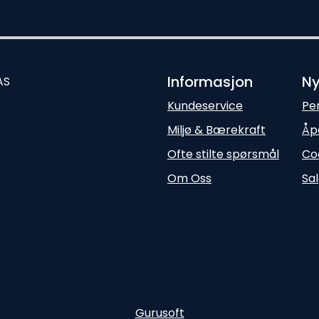
Informasjon
Ny
AS
Kundeservice
Pe
Miljø & Bærekraft
Åp
Ofte stilte spørsmål
Co
Om Oss
Sal
Gurusoft