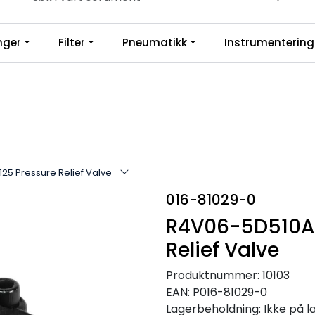
p slanger og fittings hos oss, så tilpasser og monterer vi etter di
nger
Filter
Pneumatikk
Instrumentering
g på Google
25 Pressure Relief Valve
016-81029-0
R4V06-5D510A1
Relief Valve
Produktnummer:
10103
EAN:
P016-81029-0
Lagerbeholdning:
Ikke på l