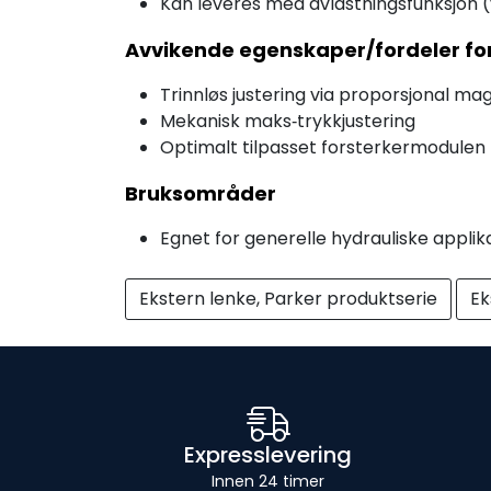
Kan leveres med avlastningsfunksjon 
Avvikende egenskaper/fordeler fo
Trinnløs justering via proporsjonal ma
Mekanisk maks‑trykkjustering
Optimalt tilpasset forsterkermodule
Bruksområder
Egnet for generelle hydrauliske applik
Ekstern lenke, Parker produktserie
Ek
Expresslevering
Innen 24 timer