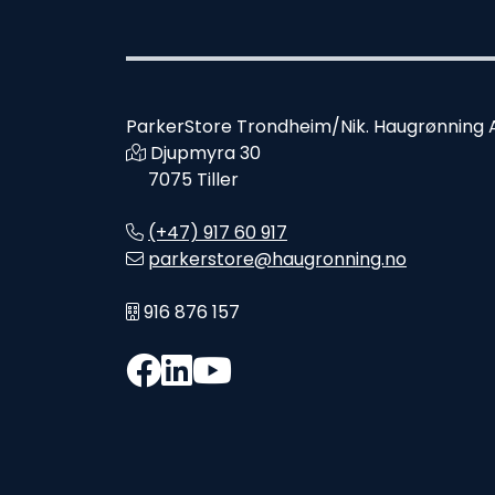
ParkerStore Trondheim/Nik. Haugrønning 
Djupmyra 30
7075 Tiller
(+47) 917 60 917
parkerstore@haugronning.no
916 876 157