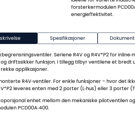
forsterkermodulen PCD00A
energieffektivitet.
skrivelse
Spesifikasjoner
Dokumenta
kbegrensningsventiler. Seriene R4V og R4V*P2 for inline‑m
 driftssikker funksjon. I tillegg tilbyr ventilene et bredt
 rekke applikasjoner.
monterte R4V‑ventiler. For enkle funksjoner – hvor det ik
*P2 leveres enten med 2 porter (L‑hus) eller 3 porter (T
 proporsjonal enhet mellom den mekaniske pilotventilen o
rmodulen PCD00A‑400.