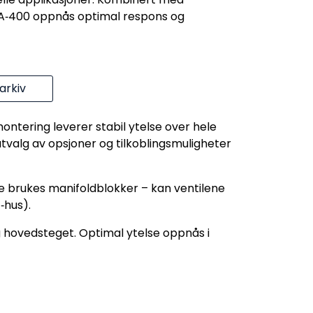
‑400 oppnås optimal respons og
rkiv
ontering leverer stabil ytelse over hele
 utvalg av opsjoner og tilkoblingsmuligheter
ke brukes manifoldblokker – kan ventilene
‑hus).
g hovedsteget. Optimal ytelse oppnås i