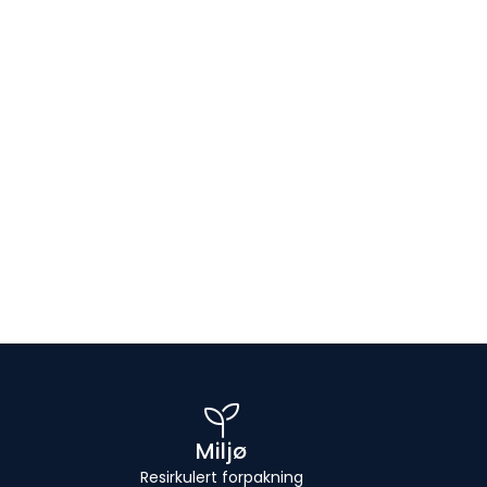
Miljø
Resirkulert forpakning