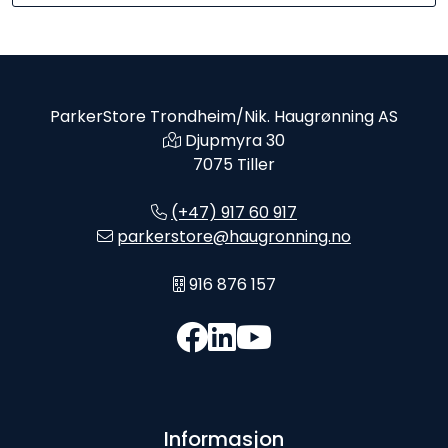
ParkerStore Trondheim/Nik. Haugrønning AS
Djupmyra 30
7075 Tiller
(+47) 917 60 917
parkerstore@haugronning.no
916 876 157
Informasjon