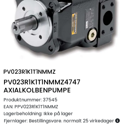
Annet
PV023R1K1T1NMMZ
PV023R1K1T1NMMZ4747
AXIALKOLBENPUMPE
Produktnummer:
37545
EAN:
PPV023R1K1T1NMMZ
Lagerbeholdning:
Ikke på lager
Fjernlager: Bestillingsvare. normalt 25 virkedager