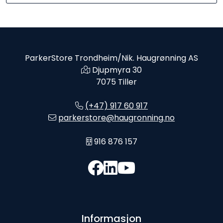
ParkerStore Trondheim/Nik. Haugrønning AS
Djupmyra 30
7075 Tiller
(+47) 917 60 917
parkerstore@haugronning.no
916 876 157
Informasjon