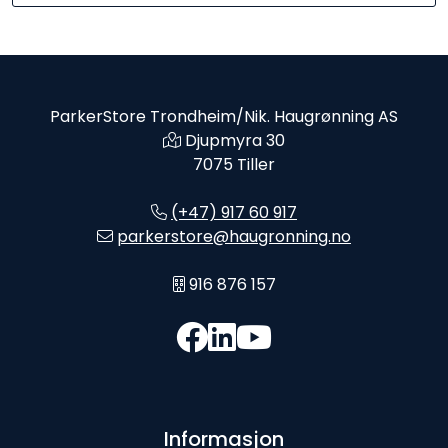
ParkerStore Trondheim/Nik. Haugrønning AS
Djupmyra 30
7075 Tiller
(+47) 917 60 917
parkerstore@haugronning.no
916 876 157
Informasjon