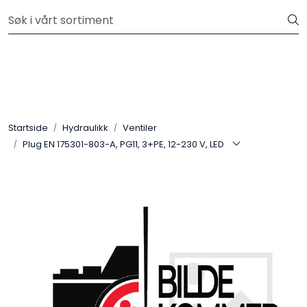
Skip to main content
Kjøp slanger og fittings hos oss, så tilpasser og monterer vi
etter dine krav.
Hydraulikk
Slanger
Startside
Hydraulikk
Ventiler
Kuplinger
Plug EN 175301-803-A, PG11, 3+PE, 12-230 V, LED
Filter
Pneumatikk
Instrumentering
Elektromekanikk