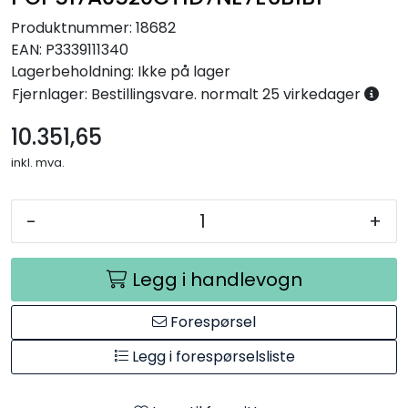
Annet
Produktnummer:
18682
EAN:
P3339111340
Lagerbeholdning:
Ikke på lager
Fjernlager: Bestillingsvare. normalt 25 virkedager
10.351,65
inkl. mva.
-
+
Legg i handlevogn
Forespørsel
Legg i forespørselsliste