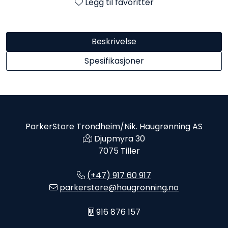
Legg til favoritter
Beskrivelse
Spesifikasjoner
ParkerStore Trondheim/Nik. Haugrønning AS
Djupmyra 30
7075 Tiller
(+47) 917 60 917
parkerstore@haugronning.no
916 876 157