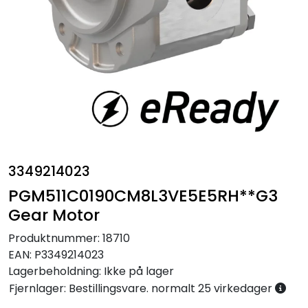
Annet
3349214023
PGM511C0190CM8L3VE5E5RH**G3
Gear Motor
Produktnummer:
18710
EAN:
P3349214023
Lagerbeholdning:
Ikke på lager
Fjernlager: Bestillingsvare. normalt 25 virkedager