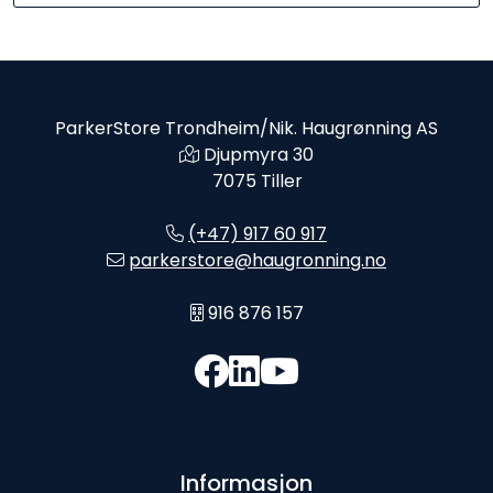
ParkerStore Trondheim/Nik. Haugrønning AS
Djupmyra 30
7075 Tiller
(+47) 917 60 917
parkerstore@haugronning.no
916 876 157
Informasjon