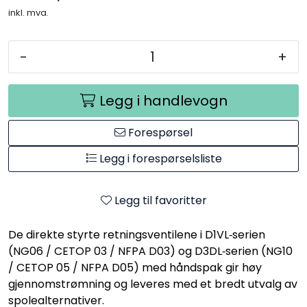
inkl. mva.
-
+
Legg i handlevogn
Forespørsel
Legg i forespørselsliste
Legg til favoritter
De direkte styrte retningsventilene i D1VL‑serien
(NG06 / CETOP 03 / NFPA D03) og D3DL‑serien (NG10
/ CETOP 05 / NFPA D05) med håndspak gir høy
gjennomstrømning og leveres med et bredt utvalg av
spolealternativer.