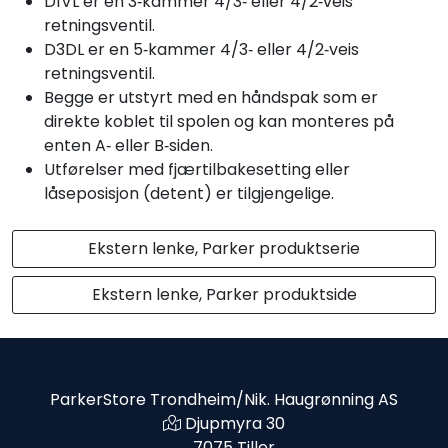
D1VL er en 3‑kammer 4/3‑ eller 4/2‑veis
retningsventil.
D3DL er en 5‑kammer 4/3‑ eller 4/2‑veis
retningsventil.
Begge er utstyrt med en håndspak som er
direkte koblet til spolen og kan monteres på
enten A‑ eller B‑siden.
Utførelser med fjærtilbakesetting eller
låseposisjon (detent) er tilgjengelige.
Ekstern lenke, Parker produktserie
Ekstern lenke, Parker produktside
ParkerStore Trondheim/Nik. Haugrønning AS
Djupmyra 30
7075 Tiller