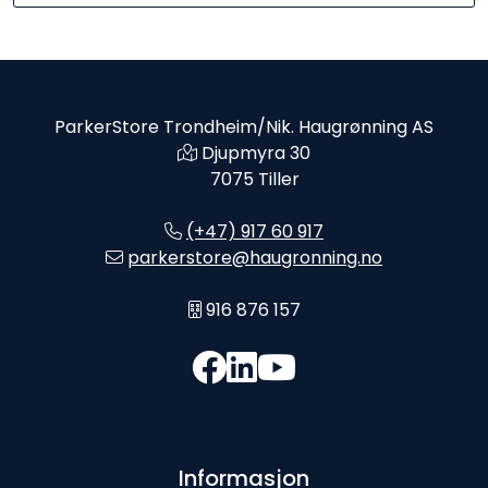
ParkerStore Trondheim/Nik. Haugrønning AS
Djupmyra 30
7075 Tiller
(+47) 917 60 917
parkerstore@haugronning.no
916 876 157
Informasjon