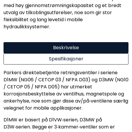
med høy gjennomstrømningskapasitet og et bredt
utvalg av tilkoblingsutførelser, noe som gir stor
fleksibilitet og lang levetid i mobile
hydraulikksystemer.
Beskrivelse
Spesifikasjoner
Parkers direktebetjente retningsventiler i seriene
D1MW (NG06 / CETOP 03 / NFPA D03) og D3MW (NG10
/ CETOP 05 / NFPA D05) har utmerket
korrosjonsbeskyttelse av ventilhus, magnetspole og
ankerhylse, noe som gjør disse av/på‑ventilene særlig
velegnet for mobile applikasjoner.
D1MW er basert på D1VW‑serien, D3MW på
D3W‑serien. Begge er 3‑kammer‑ventiler som er