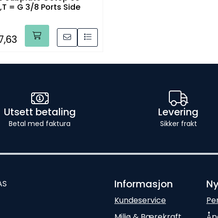
B,T = G 3/8 Ports Side
7,63
Utsett betaling
Levering
Betal med faktura
Sikker frakt
Informasjon
Ny
AS
Kundeservice
Pe
Miljø & Bærekraft
Åp