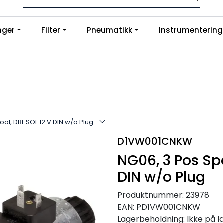
p slanger og fittings hos oss, så tilpasser og monterer vi etter di
nger
Filter
Pneumatikk
Instrumentering
g på Google
ool, DBL SOL 12 V DIN w/o Plug
D1VW001CNKW
NG06, 3 Pos Spo
DIN w/o Plug
Produktnummer:
23978
EAN:
PD1VW001CNKW
Lagerbeholdning:
Ikke på l