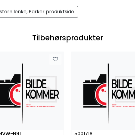
stern lenke, Parker produktside
Tilbehørsprodukter
D1VW-N91
5001716