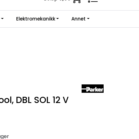
ne krav.
0
Elektromekanikk
Annet
Infosenter
Favoritter
Logg inn
ol, DBL SOL 12 V
ager