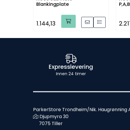
Blankingplate
P,A,
1.144,13
2.21
Expresslevering
Innen 24 timer
ParkerStore Trondheim/Nik. Haugrønning 
Djupmyra 30
7075 Tiller