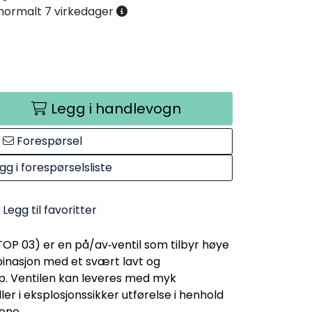
. normalt 7 virkedager
Legg i handlevogn
Forespørsel
gg i forespørselsliste
Legg til favoritter
OP 03) er en på/av‑ventil som tilbyr høye
binasjon med et svært lavt og
. Ventilen kan leveres med myk
ller i eksplosjonssikker utførelse i henhold
ene.