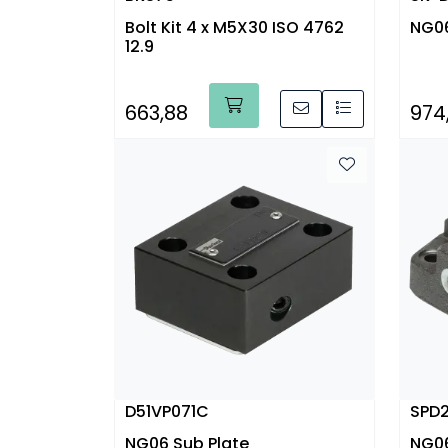
Bolt Kit 4 x M5X30 ISO 4762
NG06
12.9
663,88
974
D51VP071C
SPD
NG06 Sub Plate
NG06