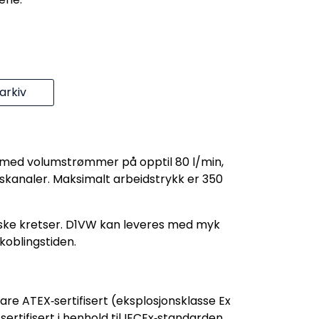
rkiv
r med volumstrømmer på opptil 80 l/min,
kanaler. Maksimalt arbeidstrykk er 350
liske kretser. D1VW kan leveres med myk
koblingstiden.
re ATEX‑sertifisert (eksplosjonsklasse Ex
ertifisert i henhold til IECEx‑standarden