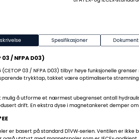
skrivelse
Spesifikasjoner
Dokumenta
 03 / NFPA D03)
6 (CETOP 03 / NFPA D03) tilbyr høye funksjonelle grense
parende trykktap, takket være optimaliserte strømnings
r det mulig å utforme et nærmest ubegrenset antall hydrau
øtredusert drift. En ekstra dyse i magnetankeret demper om
*EE
 er basert på standard D1VW‑serien. Ventilen er ikke ba
er også utstyrt med magnetspoler som er IECEx‑godkjent, s