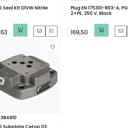
 Seal Kit D1VW Nitrile
Plug EN 175301-803-A, PG1
2+PE, 250 V, Black
,63
169,50
23BA910
 Subplate Cetop 03