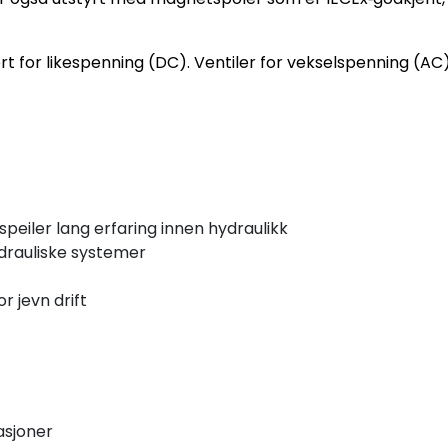
rt for likespenning (DC). Ventiler for vekselspenning (AC)
eiler lang erfaring innen hydraulikk
ydrauliske systemer
or jevn drift
asjoner