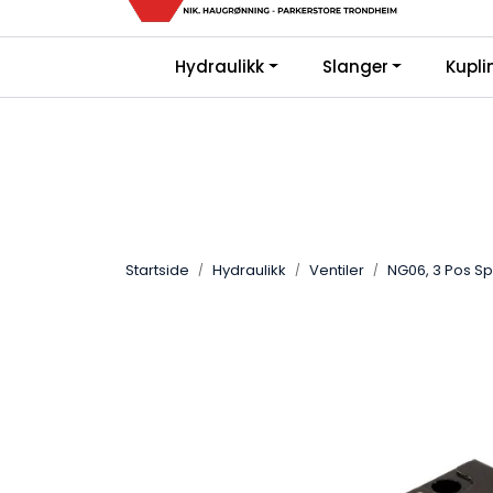
Skip to main content
Kjø
|
|
Hydraulikk
Slanger
Kupli
Bli Kunde
FAQ
Gi oss en vurderin
Startside
Hydraulikk
Ventiler
NG06, 3 Pos Sp