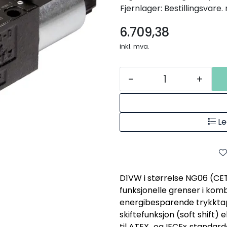
Fjernlager: Bestillingsvare
6.709,38
inkl. mva.
-
+
Le
D1VW i størrelse NG06 (CET
funksjonelle grenser i kom
energibesparende trykktap
skiftefunksjon (soft shift) e
til ATEX‑ og IECEx‑standard