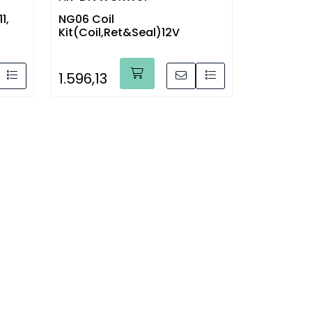
1,
NG06 Coil
Kit(Coil,Ret&Seal)12V
1.596,13