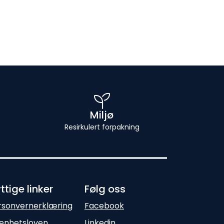
Miljø
Resirkulert forpakning
ttige linker
Følg oss
rsonvernerklæring
Facebook
enhetsloven
Linkedin