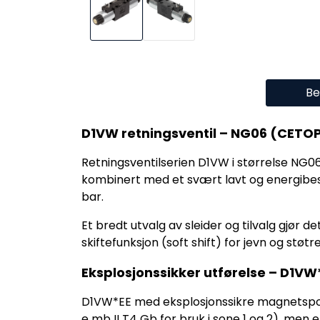
Be
D1VW retningsventil – NG06 (CETOP
Retningsventilserien D1VW i størrelse NG0
kombinert med et svært lavt og energibes
bar.
Et bredt utvalg av sleider og tilvalg gjø
skiftefunksjon (soft shift) for jevn og st
Eksplosjonssikker utførelse – D1VW
D1VW*EE med eksplosjonssikre magnetspoler
e mb II T4 Gb for bruk i sone 1 og 2), men 