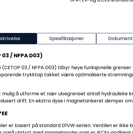
skrivelse
Spesifikasjoner
Dokumenta
 03 / NFPA D03)
6 (CETOP 03 / NFPA D03) tilbyr høye funksjonelle grense
parende trykktap takket være optimaliserte strømnings
 det mulig å utforme et nær ubegrenset antall hydrauliske
øtredusert drift. En ekstra dyse i magnetankeret demper om
*EE
 er basert på standard D1VW‑serien. Ventilen er ikke ba
n er også utstyrt med magnetspoler som er IECEx‑godkjen