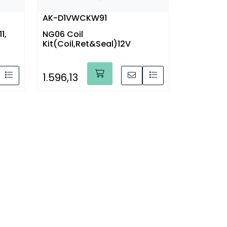
AK-D1VWCKW91
1,
NG06 Coil
Kit(Coil,Ret&Seal)12V
1.596,13