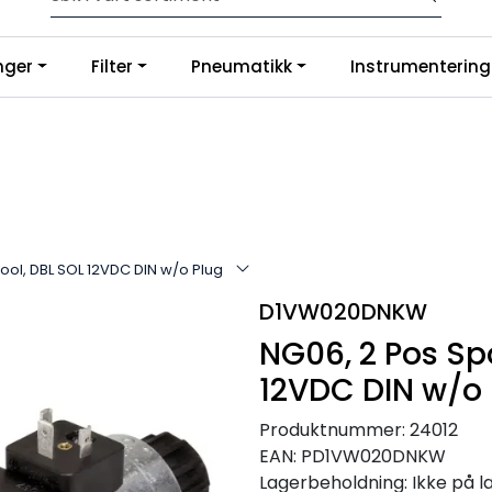
Hasteordre? Vi løser det. Ring oss for expresslevering.
nger
Filter
Pneumatikk
Instrumentering
g på Google
ool, DBL SOL 12VDC DIN w/o Plug
D1VW020DNKW
NG06, 2 Pos Sp
12VDC DIN w/o 
Produktnummer:
24012
EAN:
PD1VW020DNKW
Lagerbeholdning:
Ikke på l