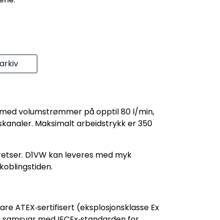
rkiv
r med volumstrømmer på opptil 80 l/min,
kanaler. Maksimalt arbeidstrykk er 350
 kretser. D1VW kan leveres med myk
koblingstiden.
re ATEX‑sertifisert (eksplosjonsklasse Ex
t i samsvar med IECEx‑standarden for