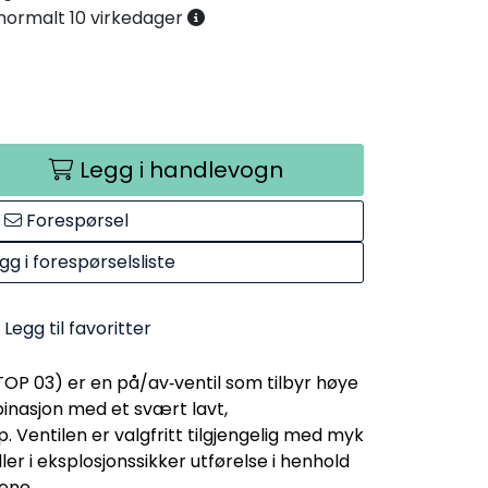
. normalt 10 virkedager
Legg i handlevogn
Forespørsel
gg i forespørselsliste
Legg til favoritter
OP 03) er en på/av‑ventil som tilbyr høye
binasjon med et svært lavt,
 Ventilen er valgfritt tilgjengelig med myk
ller i eksplosjonssikker utførelse i henhold
ene.