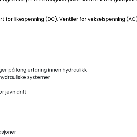
rt for likespenning (DC). Ventiler for vekselspenning (AC)
r på lang erfaring innen hydraulikk
e hydrauliske systemer
or jevn drift
asjoner