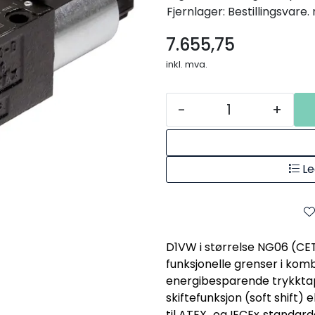
Fjernlager: Bestillingsvare
7.655,75
inkl. mva.
-
+
Le
D1VW i størrelse NG06 (CET
funksjonelle grenser i kom
energibesparende trykktap.
skiftefunksjon (soft shift) e
til ATEX‑ og IECEx‑standard