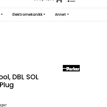
0
Elektromekanikk
Annet
Infosenter
Favoritter
Logg inn
ool, DBL SOL
Plug
ager