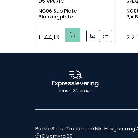
D51VP071C
SPD
NG06 Sub Plate
NG06
Blankingplate
P,A,
1.144,13
2.21
Expresslevering
Innen 24 timer
ParkerStore Trondheim/Nik. Haugrønning 
Djupmyra 30