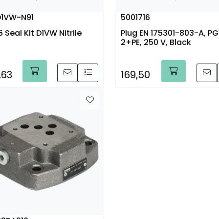
D1VW-N91
5001716
 Seal Kit D1VW Nitrile
Plug EN 175301-803-A, PG1
2+PE, 250 V, Black
,63
169,50