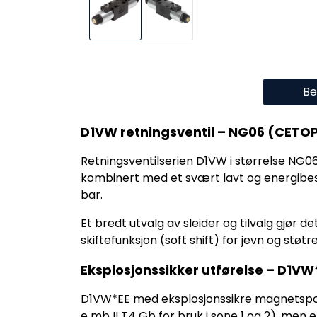
Be
D1VW retningsventil – NG06 (CETOP
Retningsventilserien D1VW i størrelse NG0
kombinert med et svært lavt og energibes
bar.
Et bredt utvalg av sleider og tilvalg gjør
skiftefunksjon (soft shift) for jevn og st
Eksplosjonssikker utførelse – D1VW
D1VW*EE med eksplosjonssikre magnetspoler
e mb II T4 Gb for bruk i sone 1 og 2), me