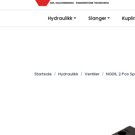
Skip to main content
|
|
Hydraulikk
Slanger
Kupli
Bli Kunde
FAQ
Gi oss en vurderin
Startside
Hydraulikk
Ventiler
NG06, 2 Pos Sp