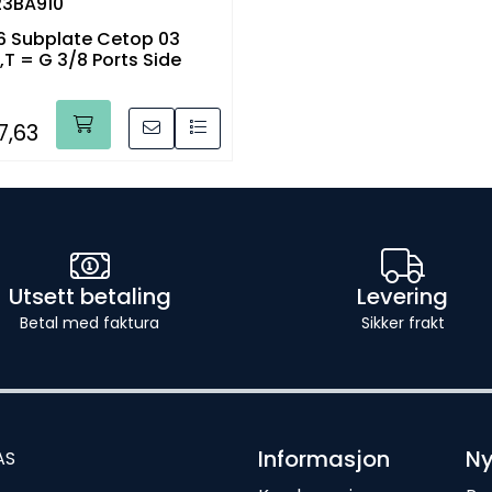
23BA910
 Subplate Cetop 03
B,T = G 3/8 Ports Side
7,63
Utsett betaling
Levering
Betal med faktura
Sikker frakt
Informasjon
Ny
AS