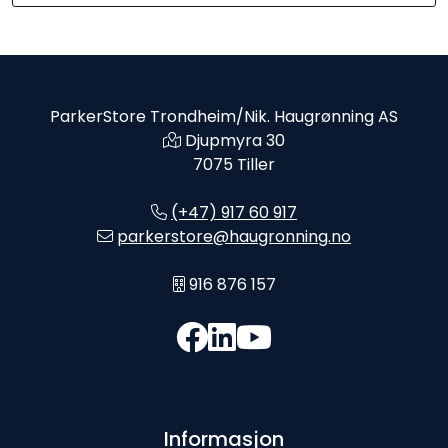
ParkerStore Trondheim/Nik. Haugrønning AS
Djupmyra 30
7075 Tiller
(+47) 917 60 917
parkerstore@haugronning.no
916 876 157
Informasjon