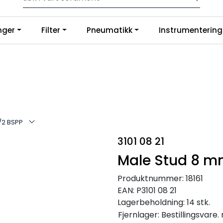
p slanger og fittings hos oss, så tilpasser og monterer vi etter di
nger
Filter
Pneumatikk
Instrumentering
g på Google
/2 BSPP
3101 08 21
Male Stud 8 mm
Produktnummer:
18161
EAN:
P3101 08 21
Lagerbeholdning:
14 stk.
Fjernlager: Bestillingsvare