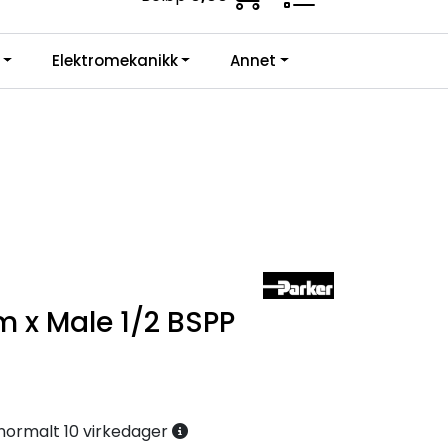
ne krav.
0
Elektromekanikk
Annet
Infosenter
Favoritter
Logg inn
 x Male 1/2 BSPP
. normalt 10 virkedager