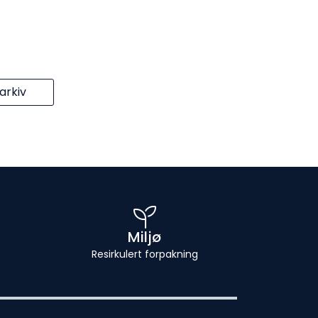
rkiv
Miljø
Resirkulert forpakning