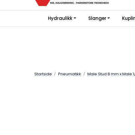
Skip to main content
Kjø
|
|
Hydraulikk
Slanger
Kupli
Bli Kunde
FAQ
Gi oss en vurderin
Startside
Pneumatikk
Male Stud 8 mm x Male 1