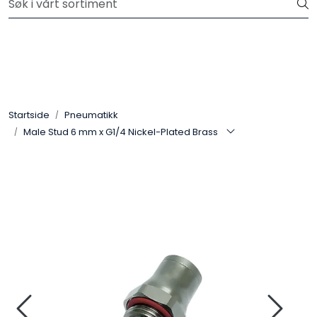
Skip to main content
Sjekk vår LAGERSALG seksjon for reduserte priser!!
Hydraulikk
Slanger
Startside
Pneumatikk
Male Stud 6 mm x G1/4 Nickel-Plated Brass
Kuplinger
Filter
Pneumatikk
Instrumentering
Elektromekanikk