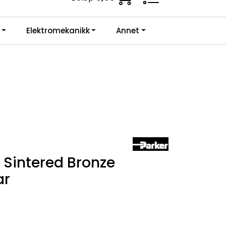
ne krav.
0
Elektromekanikk
Annet
Infosenter
Favoritter
Logg inn
r Sintered Bronze
ar