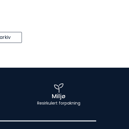
rkiv
Miljø
Resirkulert forpakning