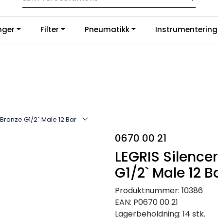
p slanger og fittings hos oss, så tilpasser og monterer vi etter di
nger
Filter
Pneumatikk
Instrumentering
g på Google
 Bronze G1/2` Male 12 Bar
0670 00 21
LEGRIS Silence
G1/2` Male 12 B
Produktnummer:
10386
EAN:
P0670 00 21
Lagerbeholdning:
14 stk.