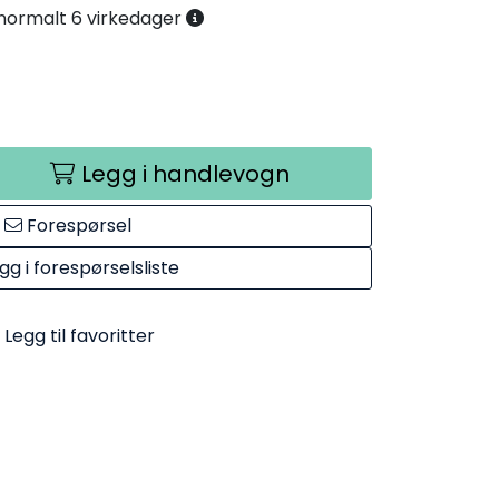
. normalt 6 virkedager
Legg i handlevogn
Forespørsel
gg i forespørselsliste
Legg til favoritter