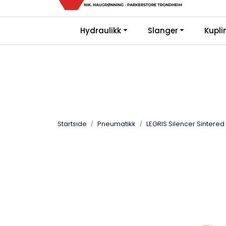
Skip to main content
Kjø
|
|
Hydraulikk
Slanger
Kupli
Bli Kunde
FAQ
Gi oss en vurderin
Startside
Pneumatikk
LEGRIS Silencer Sintered