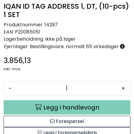
IQAN ID TAG ADDRESS 1, DT, (10-pcs)
Annet
1 SET
Produktnummer:
14297
EAN:
P20085051
Lagerbeholdning:
Ikke på lager
Fjernlager: Bestillingsvare. normalt 65 virkedager
3.856,13
inkl. mva.
-
+
Legg i handlevogn
Forespørsel
Legg i forespørselsliste