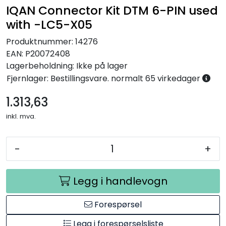
IQAN Connector Kit DTM 6-PIN used
Annet
with -LC5-X05
Produktnummer:
14276
EAN:
P20072408
Lagerbeholdning:
Ikke på lager
Fjernlager: Bestillingsvare. normalt 65 virkedager
1.313,63
inkl. mva.
-
+
Legg i handlevogn
Forespørsel
Legg i forespørselsliste