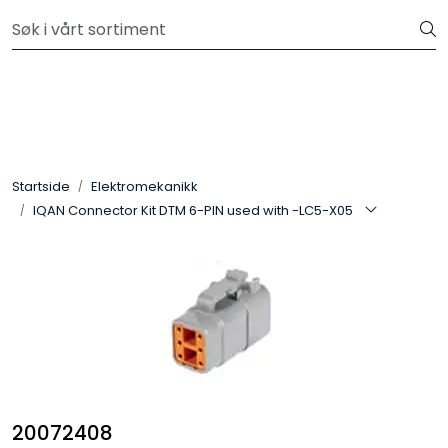
Skip to main content
Kjøp slanger og fittings hos oss, så tilpasser og monterer vi
etter dine krav.
Hydraulikk
Slanger
Startside
Elektromekanikk
Kuplinger
IQAN Connector Kit DTM 6-PIN used with -LC5-X05
Filter
Pneumatikk
Instrumentering
Elektromekanikk
20072408