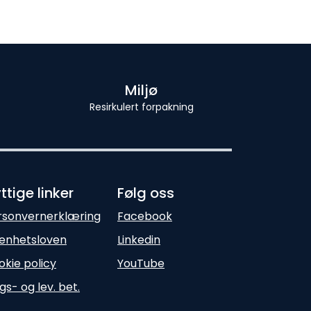
Miljø
Resirkulert forpakning
ttige linker
Følg oss
rsonvernerklæring
Facebook
enhetsloven
Linkedin
okie policy
YouTube
gs- og lev. bet.