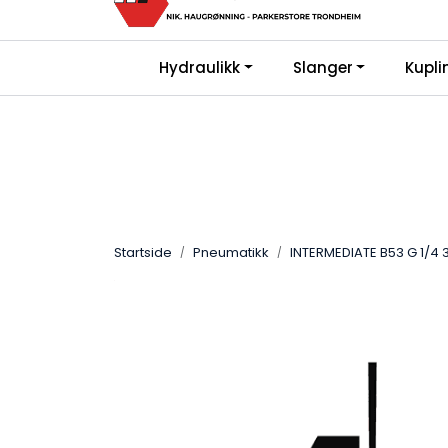
Skip to main content
Kjø
|
|
Bli Kunde
FAQ
Gi oss en vurdering på 
Hydraulikk
Slanger
Kupli
Startside
Pneumatikk
INTERMEDIATE B53 G 1/4 