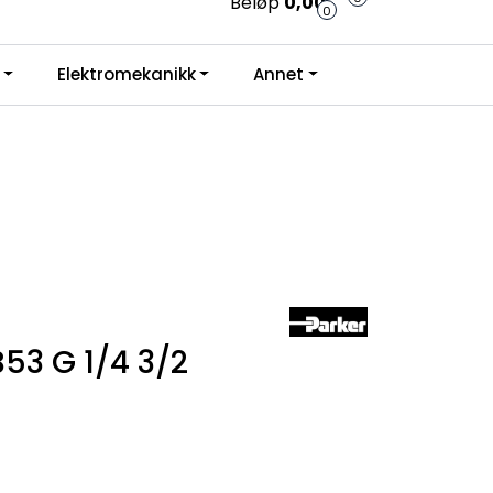
Beløp
0,00
0
e krav.
0
Elektromekanikk
Infosenter
Favoritter
Annet
Logg inn
53 G 1/4 3/2