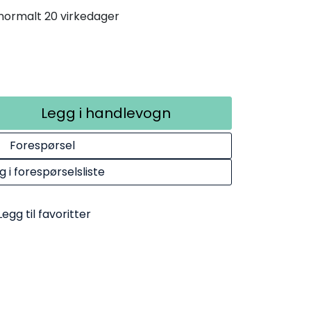
. normalt 20 virkedager
Legg i handlevogn
Forespørsel
g i forespørselsliste
Legg til favoritter