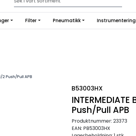
p slanger og fittings hos oss, så tilpasser og monterer vi etter din
Google
nger
Filter
Pneumatikk
Instrumentering
3/2 Push/Pull APB
B53003HX
INTERMEDIATE B
Push/Pull APB
Produktnummer:
23373
EAN:
PB53003HX
Lagerbeholdning:
1 stk.