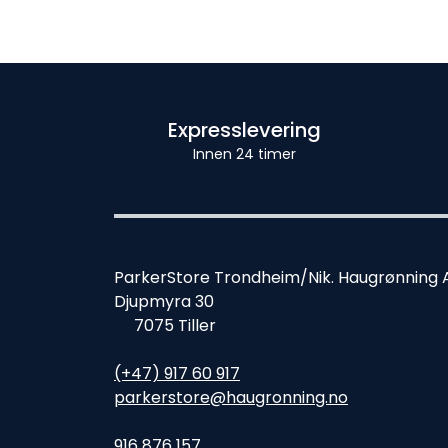
Expresslevering
Innen 24 timer
ParkerStore Trondheim/Nik. Haugrønning 
Djupmyra 30
7075 Tiller
(+47) 917 60 917
parkerstore@haugronning.no
916 876 157