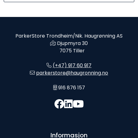
ParkerStore Trondheim/Nik. Haugrønning AS
Djupmyra 30
7075 Tiller
(+47) 917 60 917
parkerstore@haugronning.no
916 876 157
Informasjon