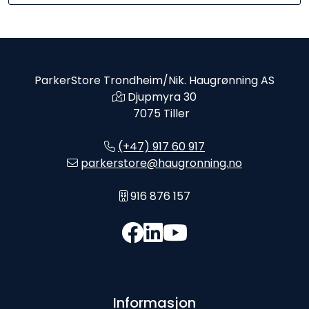
ParkerStore Trondheim/Nik. Haugrønning AS
Djupmyra 30
7075 Tiller
(+47) 917 60 917
parkerstore@haugronning.no
916 876 157
Informasjon