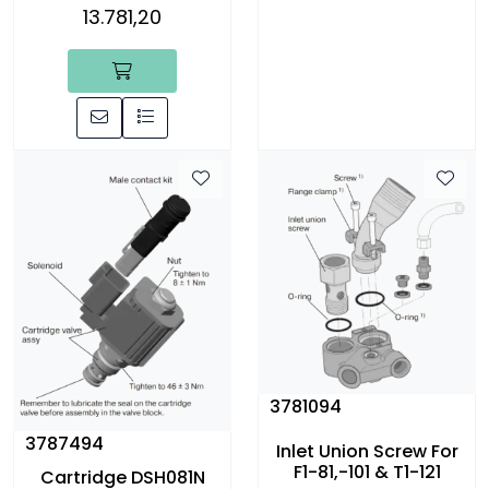
13.781,20
3781094
3787494
Inlet Union Screw For
F1-81,-101 & T1-121
Cartridge DSH081N