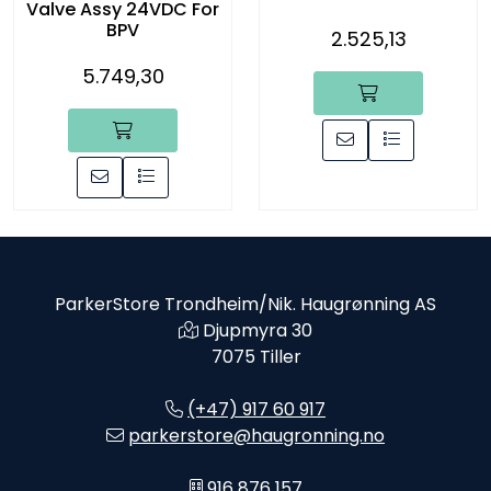
Valve Assy 24VDC For
BPV
2.525,13
5.749,30
ParkerStore Trondheim/Nik. Haugrønning AS
Djupmyra 30
7075 Tiller
(+47) 917 60 917
parkerstore@haugronning.no
916 876 157