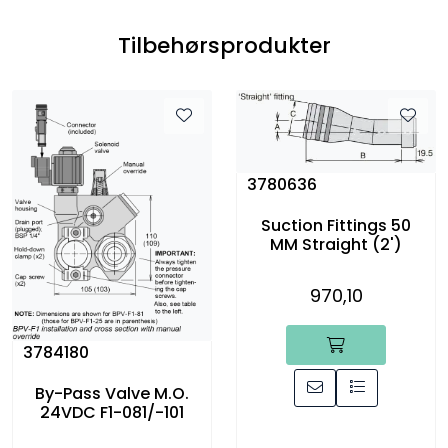
Tilbehørsprodukter
3780636
Suction Fittings 50
MM Straight (2')
970,10
3784180
By-Pass Valve M.O.
24VDC F1-081/-101