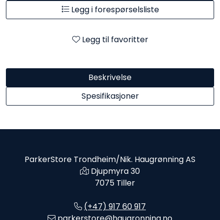
Legg i forespørselsliste
Legg til favoritter
Beskrivelse
Spesifikasjoner
ParkerStore Trondheim/Nik. Haugrønning AS
Djupmyra 30
7075 Tiller
(+47) 917 60 917
parkerstore@haugronning.no