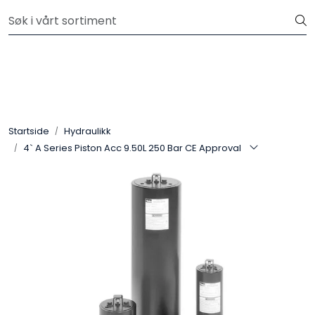
Skip to main content
Kjøp slanger og fittings hos oss, så tilpasser og monterer vi
etter dine krav.
Hydraulikk
Slanger
Startside
Hydraulikk
Kuplinger
4` A Series Piston Acc 9.50L 250 Bar CE Approval
Filter
Pneumatikk
Instrumentering
Elektromekanikk