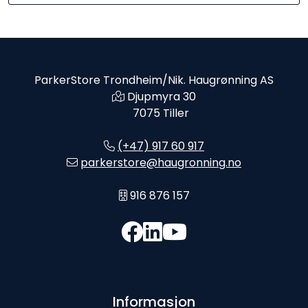
ParkerStore Trondheim/Nik. Haugrønning AS
Djupmyra 30
7075 Tiller
(+47) 917 60 917
parkerstore@haugronning.no
916 876 157
Informasjon